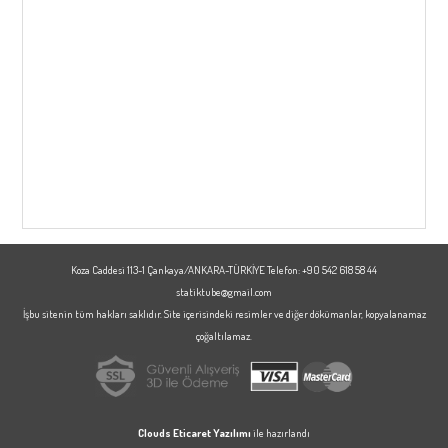
Koza Caddesi 113-1 Çankaya/ANKARA-TÜRKİYE Telefon: +90 542 618 58 44
statiktube@gmail.com
İşbu sitenin tüm hakları saklıdır. Site içerisindeki resimler ve diğer dökümanlar, kopyalanamaz
çoğaltılamaz.
Clouds
Eticaret Yazılımı
ile hazırlandı